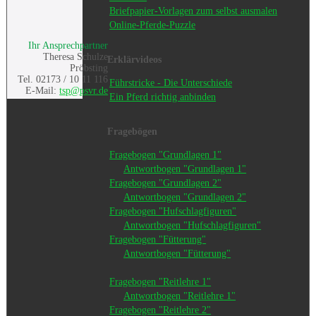
Briefpapier-Vorlagen zum selbst ausmalen
Online-Pferde-Puzzle
Ihr Ansprechpartner
Theresa Schulze
Erklärvideos
Pröbsting
Tel. 02173 / 10 11 116
Führstricke - Die Unterschiede
E-Mail:
tsp@psvr.de
Ein Pferd richtig anbinden
Fragebögen
Fragebogen "Grundlagen 1"
Antwortbogen "Grundlagen 1"
Fragebogen "Grundlagen 2"
Antwortbogen "Grundlagen 2"
Fragebogen "Hufschlagfiguren"
Antwortbogen "Hufschlagfiguren"
Fragebogen "Fütterung"
Antwortbogen "Fütterung"
Fragebogen "Reitlehre 1"
Antwortbogen "Reitlehre 1"
Fragebogen "Reitlehre 2"