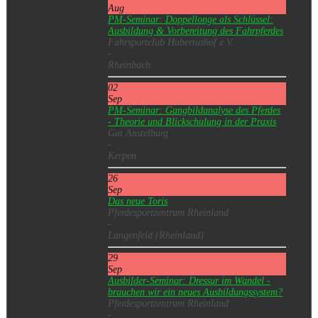
Aug
PM-Seminar: Doppellonge als Schlüssel:
Ausbildung & Vorbereitung des Fahrpferdes
Fahrsportclub Hubertushof e.V.
-
Rheinbach
02
Sep
PM-Seminar: Gangbildanalyse des Pferdes
- Theorie und Blickschulung in der Praxis
Gut Anstelburg
-
Kerpen
26
Sep
Das neue Toris
Pferdesportzentrum Rheinland
-
Langenfeld (Rheinland)
29
Sep
Ausbilder-Seminar: Dressur im Wandel -
brauchen wir ein neues Ausbildungssystem?
Pferdesportzentrum Rheinland
-