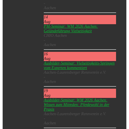
-
Aachen
14
Aug
PM-Seminar: WM 2026 Aachen:
Geländeführung Vielseitigkeit
CHIO Aachen
-
Aachen
16
Aug
Ausbilder-Seminar: Vielseitigkeits-Springen
vom Experten kommentiert
Aachen-Laurensberger Rennverein e.V.
-
Aachen
19
Aug
Ausbilder-Seminar: WM 2026 Aachen:
Wissen zum Mitreden: Pferdewohl in der
Praxis
Aachen-Laurensberger Rennverein e.V.
-
Aachen