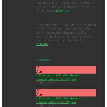
Sollten Sie noch Fragen haben wenden Sie
sich an Friederike Paradies Tel.: 02173-10
11 104 oder
fp@psvr.de
Auch interessant für alle, die sich fortbilden
wollen: Die Landes- Reit- und Fahrschule
bietet regelmäßig Lehrgänge an. Die
Termine und Themen der entsprechenden
Lehrgänge entnehmen Sie bitte dem
Kalender
.
Seminare
13
Aug
PM-Seminar: WM 2026 Aachen:
Geländeführung Vielseitigkeit
CHIO Aachen
13
Aug
PM-Seminar: WM 2026 Aachen:
Geländeführung Vielseitigkeit
CHIO Aachen