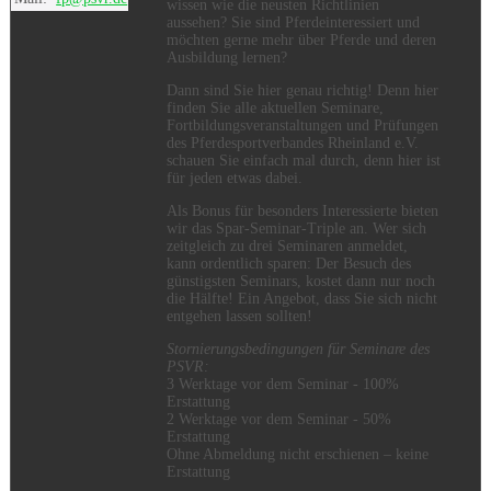
wissen wie die neusten Richtlinien
aussehen? Sie sind Pferdeinteressiert und
möchten gerne mehr über Pferde und deren
Ausbildung lernen?
Dann sind Sie hier genau richtig! Denn hier
finden Sie alle aktuellen Seminare,
Fortbildungsveranstaltungen und Prüfungen
des Pferdesportverbandes Rheinland e.V.
schauen Sie einfach mal durch, denn hier ist
für jeden etwas dabei.
Als Bonus für besonders Interessierte bieten
wir das Spar-Seminar-Triple an. Wer sich
zeitgleich zu drei Seminaren anmeldet,
kann ordentlich sparen: Der Besuch des
günstigsten Seminars, kostet dann nur noch
die Hälfte! Ein Angebot, dass Sie sich nicht
entgehen lassen sollten!
Stornierungsbedingungen für Seminare des
PSVR:
3 Werktage vor dem Seminar - 100%
Erstattung
2 Werktage vor dem Seminar - 50%
Erstattung
Ohne Abmeldung nicht erschienen – keine
Erstattung