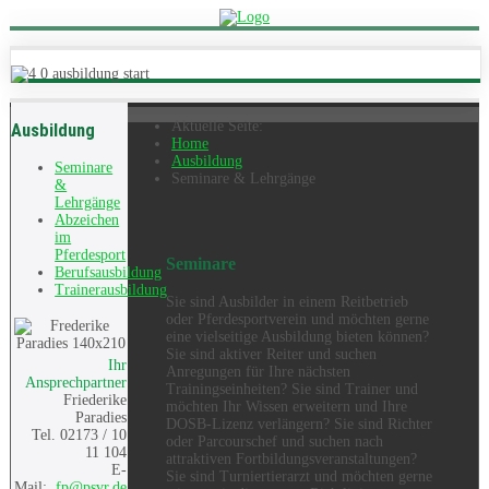
Aktuelle Seite:
Ausbildung
Home
Ausbildung
Seminare
Seminare & Lehrgänge
&
Lehrgänge
Abzeichen
im
Pferdesport
Seminare
Berufsausbildung
Trainerausbildung
Sie sind Ausbilder in einem Reitbetrieb
oder Pferdesportverein und möchten gerne
eine vielseitige Ausbildung bieten können?
Sie sind aktiver Reiter und suchen
Ihr
Anregungen für Ihre nächsten
Ansprechpartner
Trainingseinheiten? Sie sind Trainer und
Friederike
möchten Ihr Wissen erweitern und Ihre
Paradies
DOSB-Lizenz verlängern? Sie sind Richter
Tel. 02173 / 10
oder Parcourschef und suchen nach
11 104
attraktiven Fortbildungsveranstaltungen?
E-
Sie sind Turniertierarzt und möchten gerne
Mail:
fp@psvr.de