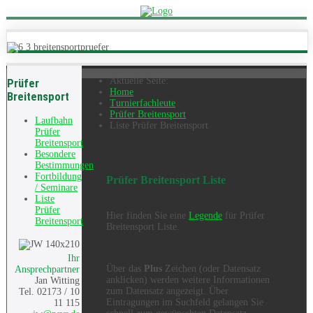
Aktuelle Seite:
Prüfer
Home
Breitensport
Turnierfachleute
Prüfer Breitensport
Laufbahn
Liste Prüfer Breitensport
Prüfer
Breitensport
Besondere
Bestimmungen
Fortbildung
Prüfer Breitensport Liste
/ Seminare
Liste
Prüfer
Hier finden Sie eine
Legende
für Prüfer
Breitensport
Breitensport Liste.
Ihr
Über das
Plus
Zeichen (oder Datensatz
Ansprechpartner
anklicken) werden weitere Informationen
Jan Witting
zum Datensatz angezeigt. Über
Tel. 02173 / 10
Eintragungen im Suchfeld gelangen Sie
11 115