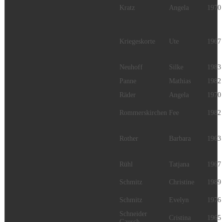
Kratz
Angela
1970
Kriegeskorte
Ute
1967
Neuhoff
Silke
1983
Panne
Mathias
1982
Räder
Angela
1970
Rommerskirchen
Fee
1982
Rother
Barbara
1963
Rühl
Tatjana
1967
Schmitz
Christine
1989
Schmitz
Evelyn
1976
Schneider
Cristina
1965
Gausch