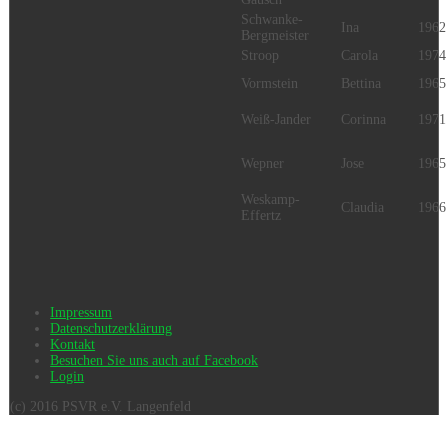
Schwanke-
Ina
1962
Bergmeister
Stroop
Carola
1974
Vormstein
Bettina
1965
Weiß-Jander
Corinna
1971
Wepner
Jose
1965
Weskamp-
Claudia
1966
Effertz
Impressum
Datenschutzerklärung
Kontakt
Besuchen Sie uns auch auf Facebook
Login
(c) 2016 PSVR e.V. Langenfeld