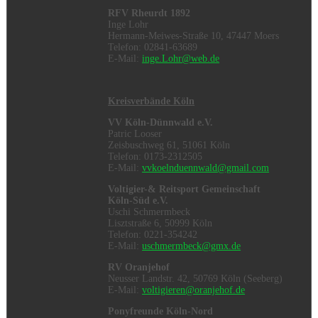
RFV Rheurdt 1892
Inge Lohr
Hermann-Meiwes-Straße 10, 47447 Moers
Telefon: 02841-63689
E-Mail:
inge.Lohr@web.de
Kreisverbände Köln
VV Köln-Dünnwald e.V.
Patric Looser
Zeisbuschweg 61, 51061 Köln
Telefon: 0173-2312505
E-Mail:
vvkoelnduennwald@gmail.com
Voltigier-& Reitsport Gemeinschaft
Köln-Süd e.V.
Uschi Schmermbeck
Lisztstraße 6, 50999 Köln
Telefon: 0221-354242
E-Mail:
uschmermbeck@gmx.de
RV Oranjehof
Neusser Landstr. 42, 50769 Köln (Seeberg)
E-Mail:
voltigieren@oranjehof.de
Ponyfreunde Köln-Nord