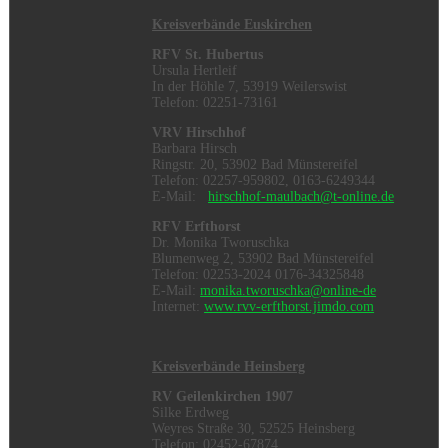
Kreisverbände Euskirchen
RFV St. Hubertus
Ursula Hertleif
In der Höhle 7, 53919 Weilerswist
Telefon: 02251-73161
VRV Hirschhof
Barbara Hirsch
Ringstr. 20, 53902 Bad Münstereifel
Telefon: 02257-959802, 0163-6249344
E-Mail:
hirschhof-maulbach@t-online.de
RFV Erfthorst
Dr. Monika Tworuschka
Blumenweg 2, 53902 Bad Münstereifel
Telefon: 02253-2024 0176-34325848
E-Mail:
monika.tworuschka@online-de
Internet:
www.rvv-erfthorst.jimdo.com
Kreisverbände Heinsberg
RV Geilenkirchen 1907
Silke Erdweg
Weyres Straße 30, 52525 Heinsberg
Telefon: 02452-67874