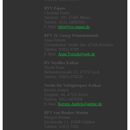
RVV Equus
Christina Ender
Stormstr. 110, 47445 Moers
Telefon: 0152-34002510
E-Mail:
info@rvv-equus.de
RFV St. Georg Winnekendonk
Anne Foitzik
Grotendonker Straße 44a, 47626 Kevelaer
Telefon: 02832-8709
E-Mail:
Anne.Foitzik@web.de
RV Seydlitz Kalkar
Nicole Esser
Hellendornstraße 22, 47574 Goch
Telefon: 02823-976226
Verein für Voltigiersport Kalkar
Kerstin Audick
Ziegelstr. 44, 47533 Kleve
Telefon: 0162-9478280
E-Mail:
Kerstin.Audick@online.de
RFV von Bredow Wetten
Margret Roosen
Kirchstraße 13, 47608 Geldern
Telefon: 02831-7205