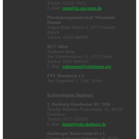
Telefon: 02224-76132
E-Mail:
rings@itz.uni-bonn.de
Pferdesportgemeinschaft Wiesenhof-
Hennef
Angela Räder Rütsch 9, 53773 Hennef-
Rütsch
Telefon: 02242-868954
RFV Alfter
Stephanie Keup
Am Tönnessenkreuz 11, 53123 Bonn
Telefon: 0228-9096165
E-Mail:
voltigieren@voltigieren.org
PTV Rheinbach e.V.
Am Tempelhof 2, 53347 Alfter
Kreisverbände Duisburg
1. Duisburg-Hamborner RV 1926
Henrike Mölleken Franzosenstr. 12, 46539
Dinslaken
Telefon: 0177-3329352
E-Mail:
henni@volti-duisburg.de
Duisburger Reiterverein 64 e.V.
Carmen Sadlowski Dahienstr. 38, 47249