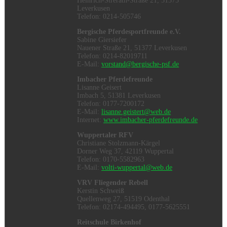
Heinrich-Strerath-Straße 21, 51375
Leverkusen
Telefon: 0214-505746
Bergische Pferdesportfreunde e.V.
Sabine Giersiefer
Nauener Straße 21, 51377 Leverkusen
Telefon: 0214-82019711
E-Mail:
vorstand@bergische-psf.de
Imbacher Pferdefreunde
Lisanne Geisert
Imbach 5, 51381 Leverkusen
Telefon: 0177-7200172
E-Mail:
lisanne.geistert@web.de
Internet:
www.imbacher-pferdefreunde.de
Wuppertaler RFV
Christiane Stolzmann-Kärgel
Dorner Weg 37, 42119 Wuppertal
Telefon: 0170-5582963
E-Mail:
volti-wuppertal@web.de
VRV Fliegender Rebell
Kerstin Schweiß
Quellenweg 27, 51519 Odenthal
Telefon: 02174-494495, 0177-5625551
Reitschule Birkenhof