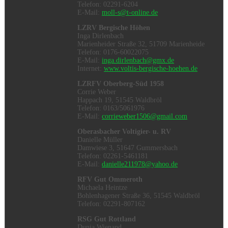
Telefon: 02291-6204
E-Mail:
moll-s@t-online.de
LZRV Bergische Höhen
Inga Dirlenbach
Marienheider Straße 32, 51709 Marienheide
Telefon: 0176-60022075
E-Mail:
inga.dirlenbach@gmx.de
Internet:
www.voltis-bergische-hoehen.de
LZRFV Oberberg-Süd 1958
Corrie Weber
Happach 19, 51545 Waldbröl
Telefon: 0163/5061976
E-Mail:
corrieweber1506@gmail.com
Oberasbacher Voltigier- u. RV
Danielle Müller
Damwiese 3, 51647 Gummersbach
Telefon: 02261-5461181
E-Mail:
danielle211978@yahoo.de
RFV Gut Ommeroth
Michaela Heintze
Bohlenhagener Straße 36, 51545 Waldbröl
Telefon: 02291-807162
RSG Gut Rottland
Dunja Wienand