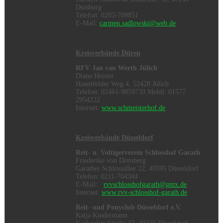
Duisburg
Telefon: 0203-709851
E-Mail:
carmen.sadlowski@web.de
Kreisverbände Düren
RFV Jan van Werth Jülich
Diana Heister
Hasenfelder Weg 4, 52428 Jülich
Telefon: 02461-9859739 Mobil: 01577
2954222
Internet:
www.schmeisterhof.de
Kreisverbände Düsseldorf
Reit- u. Voltigerverein Schlosshof Garath
Friederike von Dörnberg
Garather Schlossallee 22, 40595 Düsseldorf
Telefon: 0211-704344
E-Mail:
rvvschlosshofgarath@gmx.de
Internet:
www.rvv-schlosshof-garath.de
Reit- und Ponyclub Düsseldorf e.V.
Katja Kindermann