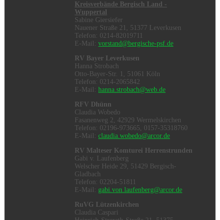
Kreisverbände Bergisch Land -
Wuppertal
Sabine Giersiefer
Nauener Straße 21, 51377 Leverkusen
Telefon: 0214-82019711
E-Mail:
vorstand@bergische-psf.de
RV Bayer Leverkusen
Hanna Strobach
Otto-Bayer-Str. 1, 51061 Köln
Telefon: 0214-2065842
E-Mail:
hanna.strobach@web.de
RFV Dhünn
Claudia Wobedo
Fasanenweg 2, 42929 Wermelskirchen
Telefon: 02196-973665, 0157-35318760
E-Mail:
claudia.wobedo@arcor.de
RV Malteser Komturei Herrenstrunden
Gabi v. Laufenberg
Welscher Heide 29, 51429 Bergisch-
Gladbach
Telefon: 02204-51811
E-Mail:
gabi.von.laufenberg@arcor.de
RuVG Lützenkirchen
Claudia Caspari