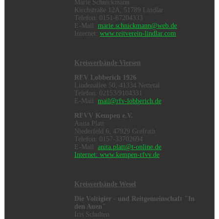
Marie Schnickmann
Kirchstraße 12A, 51789 Lindlar
Telefon: 0151-67204333
E-Mail:
marie.schnickmann@web.de
Internet:
www.reitverein-lindlar.com
Kreisverbände Viersen
RFV Lobberich 1926
Lindenallee 50, 41334 Nettetal
Telefon: 02153/9104331
E-Mail:
mail@rfv-lobberich.de
RFVV Kempen e.V.
Anita Platt
Niederfeld 6, 47929 Grefrath
Telefon: 0157-33702694
E-Mail:
anita.platt@t-online.de
Internet:
www.kempen-rfvv.de
Kreisverbände Wesel
Die Voltigier - und Reitgemeinschaft "In
den Auen"
Iris Schulten