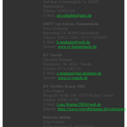
Auf dem Stemmingholt 7a, 46499
Hamminkeln
Telefon: 02856-620
E-Mail:
iris.schulten@gmx.de
ZRFV von Lützow Hamminkeln
Petra Stenkamp
Beerenhuk 14, 46499 Hamminkeln
Telefon: 02852-72567, 0151-72421819
E-Mail:
b.stenkamp@web.de
Internet:
www.rv-hamminkeln.de
RV Voerde
Christina Neuhaus
Rönskenstr. 56, 46562 Voerde
Telefon: 0174-4387128
E-Mail:
c.neuhaus@uni-duisburg.de
Internet:
www.rv-voerde.de
RV Seydlitz-Kamp 1884
Lena Wagner
Haagsche Straße 180, 47475 Kamp-Lintfort
Telefon: 02842-41790
E-Mail:
Lena.Wagner2903@web.de
Internet:
https://www.rvseydlitzkamp.de/voltigieren
Reitclub Altfeld
Silke Schäfer
Halfmannsweg 32, 46519 Alpen