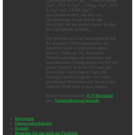
(„Schneppenheim Cup“, „Weirich Jugend
Cup“, „IGV E Cup“, „Galopp Cup“, „IGV
A Cup“ und „GEBA Cup“)
zusammenkommen, um sich von
Olympiasieger Frank Ostholt den
Feinschliff für die nächste Saison in allen
drei Disziplinen zu holen.
Wie gewohnt wird am Samstagabend mit
der gesamten Vielseitigkeitsszene der
Abschluss eines erfolgreichen Jahres
gefeiert. Nicht nur die rheinischen
Medaillengewinner auf nationalen und
internationalen Championaten werden hier
geehrt, sondern auch die Gewinner der
rheinischen Vielseitigkeit-Cups. Die
Ehrungen werden begleitet von einem
gemütlichen Beisammensein bei dem das
leibliche Wohl nicht zu kurz kommt.
Weitere Informationen:
IGV-Rheinland
oder
Vielseitigkeitswochenende
Impressum
Datenschutzerklärung
Kontakt
Besuchen Sie uns auch auf Facebook