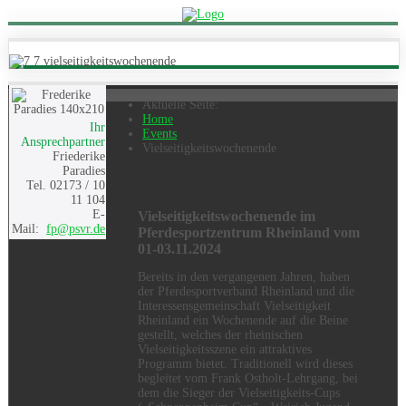
Aktuelle Seite:
Home
Ihr
Events
Ansprechpartner
Vielseitigkeitswochenende
Friederike
Paradies
Tel. 02173 / 10
11 104
E-
Vielseitigkeitswochenende im
Mail:
fp@psvr.de
Pferdesportzentrum Rheinland vom
01-03.11.2024
Bereits in den vergangenen Jahren, haben
der Pferdesportverband Rheinland und die
Interessensgemeinschaft Vielseitigkeit
Rheinland ein Wochenende auf die Beine
gestellt, welches der rheinischen
Vielseitigkeitsszene ein attraktives
Programm bietet. Traditionell wird dieses
begleitet vom Frank Ostholt-Lehrgang, bei
dem die Sieger der Vielseitigkeits-Cups