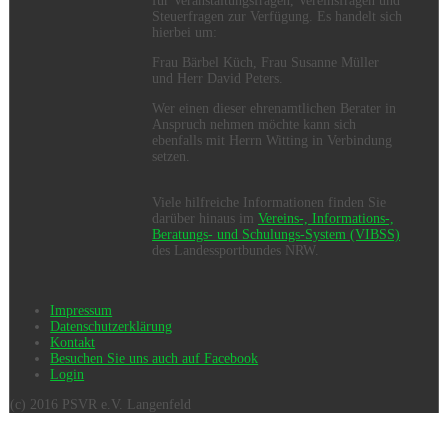
für Veranstaltungsfragen, Vereinsfragen und
Steuerfragen zur Verfügung. Es handelt sich
hierbei um:
Frau Bärbel Küch, Frau Susanne Müller
und Herr David Peters.
Wer einen dieser ehrenamtlichen Berater in
Anspruch nehmen möchte kann sich
ebenfalls mit Herrn Witting in Verbindung
setzen.
Viele hilfreiche Informationen finden Sie
darüber hinaus im
Vereins-, Informations-,
Beratungs- und Schulungs-System (VIBSS)
des Landessportbundes NRW.
Impressum
Datenschutzerklärung
Kontakt
Besuchen Sie uns auch auf Facebook
Login
(c) 2016 PSVR e.V. Langenfeld