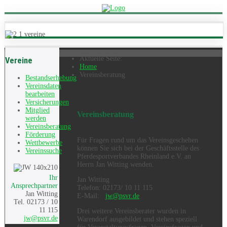
Aktuelle Seite:
Vereine
Home
Vereinsberatung
Bestandserhebung
Vereinsdaten
bearbeiten
Versicherungen
Mitglied
Vereinsberatung
werden
Vereinsberatung
Förderung
Für Fragen rund um das Vereinsgeschehen
Wettbewerbe
können Sie sich bei der Geschäftsstelle des
Vereinssuche
Pferdesportverbandes Rheinland e.V. an
Herrn Jan Witting wenden.
Ihr
Jan Witting
Ansprechpartner
Telefon: 02173/ 10 11 115
Jan Witting
E-Mail:
jw@psvr.de
Tel. 02173 / 10
11 115
Drei weitere Vereinsberater wurden in
jw@psvr.de
Warendorf ausgebildet und stehen speziell