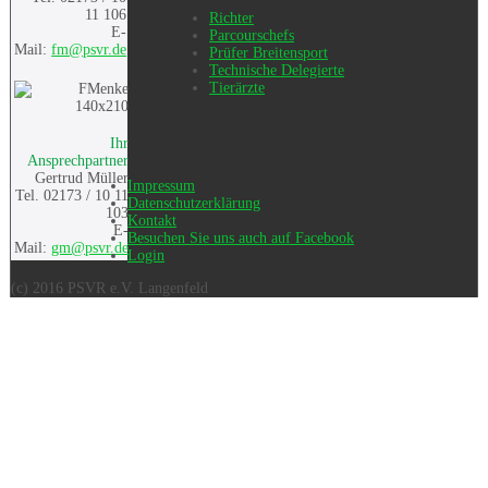
11 106
Richter
E-
Parcourschefs
Mail:
fm@psvr.de
Prüfer Breitensport
Technische Delegierte
Tierärzte
Ihr
Ansprechpartner
Gertrud Müller
Impressum
Tel. 02173 / 10 11
Datenschutzerklärung
103
Kontakt
E-
Besuchen Sie uns auch auf Facebook
Mail:
gm@psvr.de
Login
(c) 2016 PSVR e.V. Langenfeld