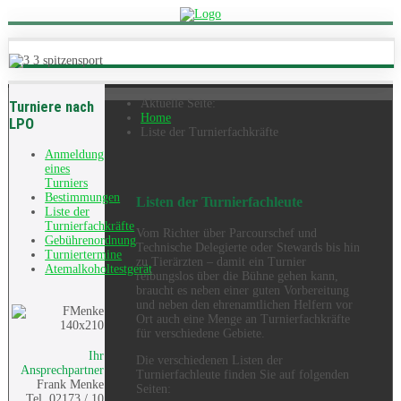
Aktuelle Seite:
Turniere nach
Home
LPO
Liste der Turnierfachkräfte
Anmeldung
eines
Turniers
Bestimmungen
Listen der Turnierfachleute
Liste der
Turnierfachkräfte
Vom Richter über Parcourschef und
Gebührenordnung
Technische Delegierte oder Stewards bis hin
Turniertermine
zu Tierärzten – damit ein Turnier
Atemalkoholtestgerät
reibungslos über die Bühne gehen kann,
braucht es neben einer guten Vorbereitung
und neben den ehrenamtlichen Helfern vor
Ort auch eine Menge an Turnierfachkräfte
für verschiedene Gebiete.
Ihr
Die verschiedenen Listen der
Ansprechpartner
Turnierfachleute finden Sie auf folgenden
Frank Menke
Seiten:
Tel. 02173 / 10