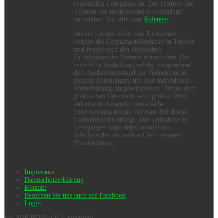
regelmäßig Lehrgänge an. Die Termine und
Themen der entsprechenden Lehrgänge
entnehmen Sie bitte dem
Kalender
.
An der Landes- Reit- und Fahrschule
werden die Lehrgangsteilnehmer in Theorie
und Praxis nach den klassischen
Grundsätzen der Reiterei unterrichtet. Die
reiterliche Ausbildung erfolgt entsprechend
dem Ausbildungsstand der Teilnehmer in
kleinen Abteilungen, um eine individuelle
Weiterbildung zu gewährleisten. Neben dem
praktischen Unterricht wird größter Wert
auf eine umfassende theoretische
Unterweisung gelegt, die zum Teil durch
Fachreferenten erfolgt. Die Teilnahme an
Lehrgängen kann dabei sowohl auf
Schulpferden als auch auf dem eigenen
Pferd erfolgen.
Impressum
Datenschutzerklärung
Kontakt
Besuchen Sie uns auch auf Facebook
Login
(c) 2016 PSVR e.V. Langenfeld