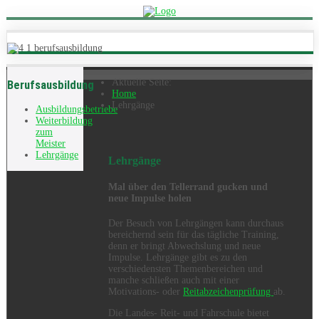
Aktuelle Seite:
Berufsausbildung
Home
Lehrgänge
Ausbildungsbetriebe
Weiterbildung
zum
Meister
Lehrgänge
Lehrgänge
Mal über den Tellerrand gucken und
neue Impulse holen
Der Besuch von Lehrgängen kann durchaus
bereichernd sein für das tägliche Training,
denn er bringt Abwechslung und neue
Impulse. Lehrgänge gibt es zu den
verschiedensten Themenbereichen und
manche schließen auch mit einer
Motivations- oder
Reitabzeichenprüfung
ab.
Die Landes- Reit- und Fahrschule bietet