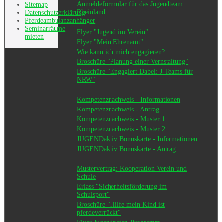
Anmeldeformular für das Jugendteam
Sitemap
Rheinland
Datenschutzerklärung
Pferdeambulanzanhänger
Seminarräume
Flyer "Jugend im Verein"
mieten
Flyer "Mein Ehrenamt"
Wie kann ich mich engagieren?
Broschüre "Planung einer Vernstaltung"
Broschüre "Engagiert Dabei: J-Teams für
NRW"
Kompetenznachweis - Informationen
Kompetenznachweis - Antrag
Kompetenznachweis - Muster 1
Kompetenznachweis - Muster 2
JUGENDaktiv Bonuskarte - Informationen
JUGENDaktiv Bonuskarte - Antrag
Mustervertrag: Kooperation Verein und
Schule
Erlass "Sicherheitsförderung im
Schulsport"
Broschüre "Hilfe mein Kind ist
pferdeverrückt"