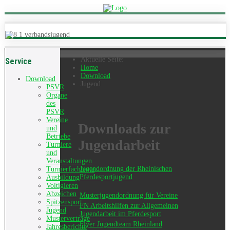
Aktuelle Seite:
Service
Home
Download
Download
Jugend
PSVR
Organe
des
PSVR
Vereine
Downloads zur
und
Betriebe
Jugendarbeit
Turniere
und
Veranstaltungen
Jugendordnung der Rheinischen
Turnierfachleute
Pferdesportjugend
Ausbildung
Voltigieren
Abzeichen
Musterjugendordnung für Vereine
Spitzensport
FN Arbeitshilfen zur Allgemeinen
Jugend
Jugendarbeit im Pferdesport
Musterverträge
Flyer Jugendteam Rheinland
Jahresberichte