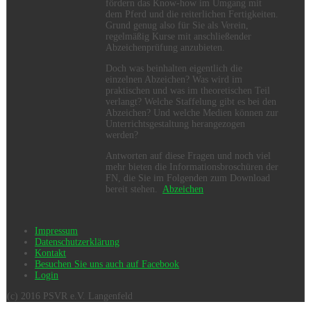
fördern das Know-how im Umgang mit
dem Pferd und die reiterlichen Fertigkeiten.
Grund genug also für Sie als Verein,
regelmäßig Kurse mit anschließender
Abzeichenprüfung anzubieten.
Doch was beinhalten eigentlich die
einzelnen Abzeichen? Was wird im
praktischen und was im theoretischen Teil
verlangt? Welche Staffelung gibt es bei den
Abzeichen? Und welche Medien können zur
Unterrichtsgestaltung herangezogen
werden?
Antworten auf diese Fragen und noch viel
mehr bieten die Informationsbroschüren der
FN, die Sie im Folgenden zum Download
bereit stehen.
Abzeichen
Impressum
Datenschutzerklärung
Kontakt
Besuchen Sie uns auch auf Facebook
Login
(c) 2016 PSVR e.V. Langenfeld