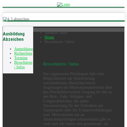
Aktuelle Seite:
Ausbildung
Home
Abzeichen
Broschüren / Infos
Anmeldung
Richterliste
Termine
Broschüren
Broschüren / Infos
/ Infos
Der organisierte Pferdesport hält viele
Möglichkeiten zur Absolvierung
verschiedenster Abzeichen bereit.
Angefangen bei Motivationsabzeichen über
den Pferdeführerschein Umgang bis hin zu
den Reit-, Fahr, Voltigier- und
Longierabzeichen, die später
Vorraussetzung für die Teilnahme am
Turniersport oder für Trainerfortbildungen
sind. Motivationen um an
Abzeichenprüfungen teilzunehmen gibt es
viele und alle haben eins gemeinsam: sie