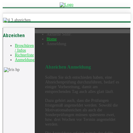
Aktuelle Seite:
Abzeichen
Home
Anmeldung
Broschüren
/ Infos
Richterliste
Anmeldung
Abzeichen Anmeldung
Sollten Sie sich entschieden haben, eine
Abzeichenprüfung durchzuführen, bedarf es
einiger Vorbereitung, damit am
entsprechenden Tag auch alles glatt läuft.
Dazu gehört auch, dass die Prüfungen
fristgemäß angemeldet werden. Sowohl die
Motivationsabzeichen als auch die
Sonderprüfungen müssen spätestens zwei,
bzw. drei Wochen vor Termin angemeldet
werden.