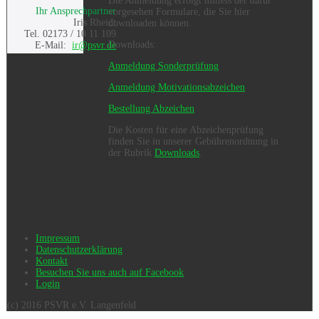
Die Anmeldung erfolgt mittels der dafür
Ihr Ansprechpartner
vorgesehen Formulare, die Sie hier
Iris Rheidt
downloaden können.
Tel. 02173 / 10 11 109
Downloads:
E-Mail:
ir@psvr.de
Anmeldung Sonderprüfung
Anmeldung Motivationsabzeichen
Bestellung Abzeichen
Die Kosten für eine Abzeichenprüfung
finden Sie in unserer Gebührenordnung in
der Rubrik
Downloads
.
Impressum
Datenschutzerklärung
Kontakt
Besuchen Sie uns auch auf Facebook
Login
(c) 2016 PSVR e.V. Langenfeld