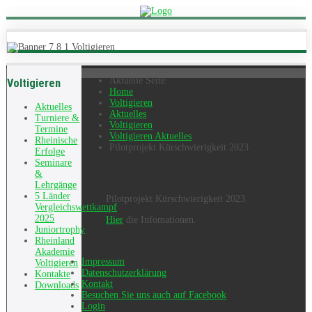
Aktuelle Seite:
Voltigieren
Home
Voltigieren
Aktuelles
Aktuelles
Turniere &
Voltigieren
Termine
Voltigieren Aktuelles
Rheinische
Pilotprojekt Kürschwierigkeit 2023
Erfolge
Seminare
&
Lehrgänge
5 Länder
Pilotprojekt Kürschwierigkeit 2023
Vergleichswettkampf
2025
Hier
die Infomationen.
Juniortrophy
Rheinland
Akademie
Impressum
Voltigieren
Datenschutzerklärung
Kontakte
Kontakt
Downloads
Besuchen Sie uns auch auf Facebook
Login