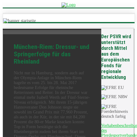
Der PSVR wird
unterstützt
München-Riem: Dressur- und
durch Mittel
Springerfolge für das
aus dem
Europäischen
Rheinland
Fonds für
regionale
Nicht nur in Hamburg, sondern auch auf
Entwicklung
der Olympia-Anlage in München-Riem
hagelte es vom 25. bis 28. Mai 2017
bedeutsame Erfolge für rheinische
Reiterinnen und Reiter. In der Dressur war
einmal mehr Isabell Werth auf Fünf-Sterne-
Niveau erfolgreich. Mit ihrem 15-jährigen
Hannoveraner Don Johnson siegte sie
sowohl im Grand Prix mit 77,960 Prozent,
als auch in der Kür, in der sie mit 84,200
Prozent die 80-er Marke knacken konnte.
Vorhabenbeschreibu
Top in Form bestätigte sich die
des
Rheinbergerin zudem bei ihrem Start im
Pferdesportverbande
Dressur-Derby mit Pferdewechsel. Dieses