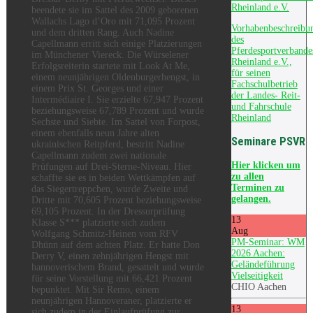
Rheinland e.V.
beendete sie im Sattel des 2009 geborenen
Wallachs Lago d’Oro mit 71,095 Prozent
Vorhabenbeschreibu
und dem dritten Rang. Auch Nadine
des
Capellmann erritt sich einige Platzierungen
Pferdesportverbande
im Münchener Viereck. Die Würselener
Rheinland e.V.,
Erfolgsreiterin startete mit Look At Me,
für seinen
einem neunjährigen Oldenburgerhengst, in
Fachschulbetrieb
einem Prix St. Georges und einer
der Landes- Reit-
Intermédiaire I. Sie erzielte 67,947 Prozent
und Fahrschule
beziehungsweise 67,789 Prozent und wurde
Rheinland
Sechste und Siebte. Im Sattel von Forpost,
einem ebenfalls neun Jahre alten
Seminare PSVR
ukrainischen Reitpferd, bestritt Nadine
Capellmann zudem zwei nationale
Hier
klicken um
Prüfungen auf Drei-Sterne-Niveau. Hier
zu allen
schaffte sie es in beiden Wettkämpfen auf
Terminen zu
das Siegertreppchen, wurde Zweite und
gelangen.
Dritte mit 70,605 Prozent beziehungsweise
69,105 Prozent. In der Dressurprüfung
13
Klasse S*** platzierte sich zudem
Aug
Wolfgang Schmitz-Heinen vom RFV
PM-Seminar: WM
Dhünn auf dem achten Platz. Er hatte Don
2026 Aachen:
Derry V, einen zehnjährigen Hengst mit
Geländeführung
hannoverischem Brand, gesattelt und wurde
Vielseitigkeit
für seine Vorstellung mit 66,421 Prozent
CHIO Aachen
bepunktet. Mit Sir Remo, einem
neunjährigen Hannoveraner, platzierte er
13
sich zudem in der Einlaufprüfung zur