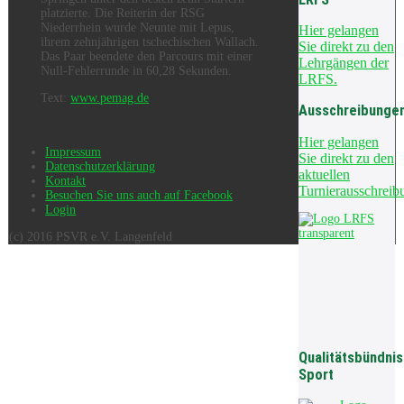
platzierte. Die Reiterin der RSG
Niederrhein wurde Neunte mit Lepus,
Hier gelangen
ihrem zehnjährigen tschechischen Wallach.
Sie direkt zu den
Das Paar beendete den Parcours mit einer
Lehrgängen der
Null-Fehlerrunde in 60,28 Sekunden.
LRFS.
Text:
www.pemag.de
Ausschreibunge
Hier gelangen
Impressum
Sie direkt zu den
Datenschutzerklärung
aktuellen
Kontakt
Turnierausschreib
Besuchen Sie uns auch auf Facebook
Login
(c) 2016 PSVR e.V. Langenfeld
Qualitätsbündnis
Sport