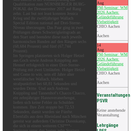
Aug
Qualifikation zum NÜRNBERGER BURG-
PM-Seminar: WM
POKAL der Dressurreiter 2017 auf Rang
2026 Aachen:
zehn. Last but not least konnten Jessica
Geländeführung
Krieg und ihr zwölfjähriger Wallach
Vielseitigkeit
Special Edition national auf Drei-Sterne-
CHIO Aachen
Niveau überzeugen. Das Paar ging in zwei
-
Prüfungen dieses Schwierigkeitsgrads an
Aachen
den Start und beendete diese nach jeweils
harmonischen Runden auf den Rängen sechs
14
(68,684 Prozent) und fünf (67,744
Aug
Prozent).
PM-Seminar: WM
Im Springen platzierten sich Holger Hetzel
2026 Aachen:
aus Goch sowie Andreas Knippling aus
Geländeführung
Hennef erfolgreich in einer Drei-Sterne-
Vielseitigkeit
Prüfung mit zwei Umläufen. Holger Hetzel
CHIO Aachen
und Come to win, sein elf Jahre alter
-
westfälischer Wallach, blieben
Aachen
strafpunktfrei bei 68,81 Sekunden und
wurden Dritte. Und auch Andreas
Knippling und Tannenhof's Chacco Chacco,
Veranstaltungen
ein zehnjähriger Hannoveranerhengst,
PSVR
ließen sich keine Fehler zu Schulden
kommen. Ihre Zeit stoppte bei 72,53
Keine anstehende
Sekunden, damit wurden sie Fünfte.
Veranstaltung
Ebenfalls aus dem Rheinland nach München
gereist war außerdem Christine Dorenkamp,
Lehrgänge
die sich in einem weiteren CSI***-
LRFS
Springen unter den besten zehn Startern