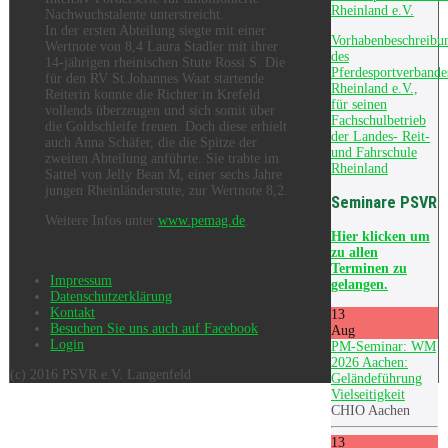
Rheinland e.V.
Nachwuchstalente unterstreicht.
In der ersten Abteilung siegte mit einer
Vorhabenbeschreibu
Wertnote von 8,4 Laura Stadler mit ihrer
des
14-jährigen rheinischen Stute Rossi S. Die
Pferdesportverbande
für den RV St.Johannes Waat startende
Rheinland e.V.,
Reiterin konnte die Richter in Krefeld
für seinen
vollends überzeugen und sich somit über
Fachschulbetrieb
die Goldschleife freuen. Doch diese erhielt
der Landes- Reit-
auch Anna Schäfer, die die Spitze der
und Fahrschule
zweiten Abteilung anführte. Sie trabte im
Rheinland
Sattel von Jelly Bean M, einer sechs Jahre
jungen Rheinländerstute, zur Wertnote 8,2.
Seminare PSVR
Weitere Infos unter
www.pemag.de
.
Hier
klicken um
zu allen
Terminen zu
Impressum
gelangen.
Datenschutzerklärung
Kontakt
13
Besuchen Sie uns auch auf Facebook
Aug
Login
PM-Seminar: WM
2026 Aachen:
(c) 2016 PSVR e.V. Langenfeld
Geländeführung
Vielseitigkeit
CHIO Aachen
13