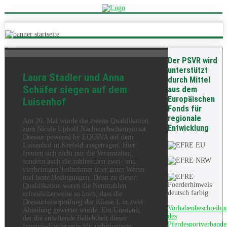
Der PSVR wird
unterstützt
Laura Stadler und Anna
durch Mittel
Schäfer siegen auf dem
aus dem
Europäischen
Luisenhof
Fonds für
regionale
Am 20. Mai wurde die zweite Qualifikation
Entwicklung
zum Nicole Uphoff Nachwuchschampionat
Dressur powered by EQUIVA auf dem
Luisenhof in Krefeld ausgetragen. Hier
freuten sich nicht nur die Veranstalter,
sondern auch die zahlreichen zwei- und
vierbeinigen Teilnehmer über gutes Wetter
und beste Bedingungen. Denn zu dieser
Qualifikation waren die Nennzahlen
erfreulicherweise so hoch, dass die
Dressurreiterprüfung der Klasse L in zwei
Vorhabenbeschreibu
Abteilung gewertet wurde. Ein Umstand,
des
der die anhaltende Beliebtheit dieser
Pferdesportverbande
Intensiv-Förderserie für ambitionierte