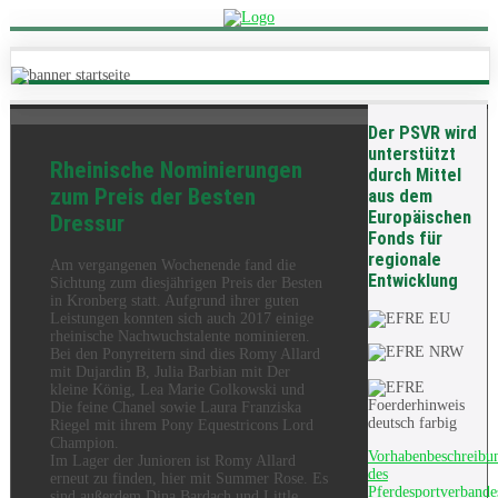
Der PSVR wird
unterstützt
Rheinische Nominierungen
durch Mittel
zum Preis der Besten
aus dem
Europäischen
Dressur
Fonds für
regionale
Am vergangenen Wochenende fand die
Entwicklung
Sichtung zum diesjährigen Preis der Besten
in Kronberg statt. Aufgrund ihrer guten
Leistungen konnten sich auch 2017 einige
rheinische Nachwuchstalente nominieren.
Bei den Ponyreitern sind dies Romy Allard
mit Dujardin B, Julia Barbian mit Der
kleine König, Lea Marie Golkowski und
Die feine Chanel sowie Laura Franziska
Riegel mit ihrem Pony Equestricons Lord
Champion.
Vorhabenbeschreibu
Im Lager der Junioren ist Romy Allard
des
erneut zu finden, hier mit Summer Rose. Es
Pferdesportverbande
sind außerdem Dina Bardach und Little