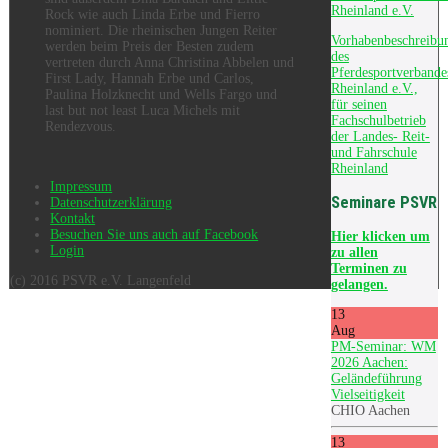
Rheinland e.V.
Rock wie auch Linda Erbe und Fierro
nominiert. Die rheinischen Jungen Reiter
Vorhabenbeschreibu
werden beim Preis der Besten zudem
des
vertreten durch Anna Christina Abbelen und
Pferdesportverbande
First Lady, Hannah Erbe und Carlos,
Rheinland e.V.,
Paulina Holzknecht und Wells Fargo und
für seinen
last but not least Luca Michels mit
Fachschulbetrieb
Rendezvous.
der Landes- Reit-
und Fahrschule
Rheinland
Impressum
Seminare PSVR
Datenschutzerklärung
Kontakt
Besuchen Sie uns auch auf Facebook
Hier
klicken um
Login
zu allen
Terminen zu
(c) 2016 PSVR e.V. Langenfeld
gelangen.
13
Aug
PM-Seminar: WM
2026 Aachen:
Geländeführung
Vielseitigkeit
CHIO Aachen
13