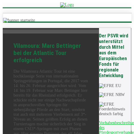
Der PSVR wird
unterstützt
Vilamoura: Marc Bettinger
durch Mittel
bei der Atlantic Tour
aus dem
Europäischen
erfolgreich
Fonds für
regionale
Die Vilamoura Atlantic Tour ist eine
Entwicklung
hochklassige Serie von internationalen
Springprüfungen in Portugal, die 2017 vom
14. bis 26. Februar ausgerichtet wird. Vom
14. bis 19. Februar war Marc Bettinger hier
bereits für das Rheinland erfolgreich. Er
schickte nicht nur einige Nachwuchspferde
in anspruchsvollen Springen für
siebenjährige Pferde an den Start, sondern
trat auch mit mehreren Vierbeinern auf 3*-
Niveau an. Seinen größten Erfolg an diesen
Vorhabenbeschreibu
Turniertagen machte sicherlich der Sieg in
des
einem CSI3*-Springen mit zwei Phasen
Pferdesportverbande
aus. Hier steuerte Bettinger den elf Jahre