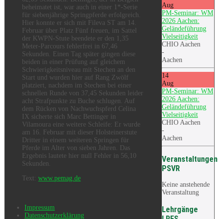
Aug
beheimatet ist, war auch in einer 1*-Serie
PM-Seminar: WM
für siebenjährige Springpferde erfolgreich.
2026 Aachen:
Hier konnte er sich mit Fileva ST am 14.
Geländeführung
Februar über Platz Fünf freuen, im Sattel
Vielseitigkeit
der KWPN-Stute beendete er den 1,35
CHIO Aachen
Meter-Parcours fehlerfrei in 67,46
-
Sekunden. Einen Tag später gingen diese
Aachen
beiden in einer Prüfung auf gleichem
Schwierigkeitsniveau mit Stechen an den
14
Start und wurden hier auf Rang Zwölf
Aug
platziert, nachdem im Stechen bei einer
PM-Seminar: WM
schnellen Runde von 37,45 Sekunden leider
2026 Aachen:
acht Strafpunkte zu Buche schlugen. Auf
Geländeführung
dem Rücken von Nachwuchspferd Celina
Vielseitigkeit
IX sicherte sich Marc Bettinger in
CHIO Aachen
Vilamoura eine weitere Schleife: Er wurde
-
am 16. Februar mit dieser Holsteinerstute
Aachen
Dritter in einem weiteren Springen für
Pferde im Alter von sieben Jahren. Das
Ergebnis lautete hier null Fehler in 56,10
Veranstaltungen
Sekunden.
PSVR
Text:
www.pemag.de
Keine anstehende
Veranstaltung
Impressum
Lehrgänge
Datenschutzerklärung
LRFS