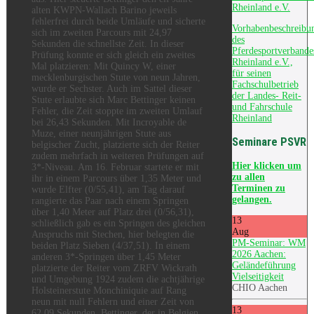
Rheinland e.V.
alten KWPN-Wallach Barino jeweils
fehlerfrei durch beide Umläufe und sicherte
Vorhabenbeschreibu
sich im zweiten Parcours mit 24,97
des
Sekunden die schnellste Zeit. In dieser
Pferdesportverbande
Prüfung konnte er sich gleich ein zweites
Rheinland e.V.,
Mal platzieren: Mit Quincy W, einer
für seinen
mecklenburgischen Stute von neun Jahren,
Fachschulbetrieb
wurde er Sechster. Auch im Sattel dieser
der Landes- Reit-
Stute erlaubte sich Marc Bettinger keinen
und Fahrschule
Fehler, die Zeit stoppte im zweiten Umlauf
Rheinland
bei 26,43 Sekunden. Mit Incroyable de
Muze, einer neunjährigen Stute aus
Seminare PSVR
belgischer Zucht, platzierte sich der Reiter
zudem mehrfach in weiteren Prüfungen auf
Hier
klicken um
3*-Niveau. Am 16. Februar startete er mit
zu allen
ihr in einem Parcours über 1,35 Meter und
Terminen zu
wurde Elfter (0/55,41), am Tag darauf
gelangen.
rangierte das Paar nach einem Springen
über 1,40 Meter auf Platz drei (0/56,31),
13
schließlich gab es ein Springen des gleichen
Aug
Anspruchs mit Stechen, hier belegten die
PM-Seminar: WM
beiden Platz Sieben (4/37,51). In einem
2026 Aachen:
anderen 3*-Springen über 1,45 Meter
Geländeführung
platzierte der Reiter vom ZRFV Wickrath
Vielseitigkeit
und Umgebung 1924 zudem die achtjährige
CHIO Aachen
Holsteinerstute Monchiniquie auf Rang
neun mit null Fehlern und einer Zeit von
13
62,09 Sekunden. Bettinger, der in Belgien