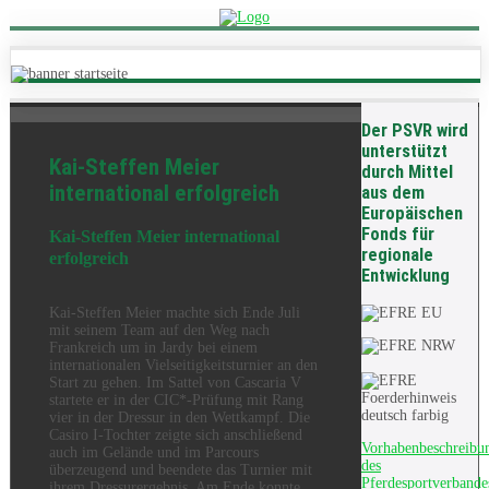
Der PSVR wird
unterstützt
Kai-Steffen Meier
durch Mittel
international erfolgreich
aus dem
Europäischen
Fonds für
Kai-Steffen Meier international
regionale
erfolgreich
Entwicklung
Kai-Steffen Meier machte sich Ende Juli
mit seinem Team auf den Weg nach
Frankreich um in Jardy bei einem
internationalen Vielseitigkeitsturnier an den
Start zu gehen. Im Sattel von Cascaria V
startete er in der CIC*-Prüfung mit Rang
vier in der Dressur in den Wettkampf. Die
Casiro I-Tochter zeigte sich anschließend
Vorhabenbeschreibu
auch im Gelände und im Parcours
des
überzeugend und beendete das Turnier mit
Pferdesportverbande
ihrem Dressurergebnis. Am Ende konnte