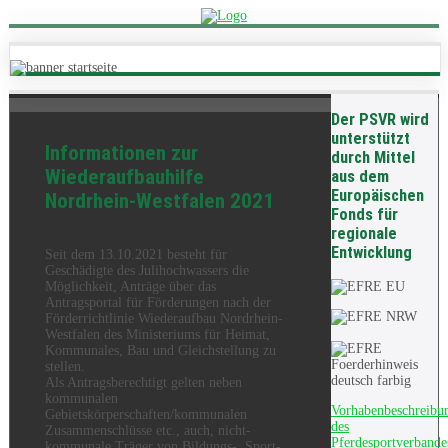
Der PSVR wird
unterstützt
Informationen zur
durch Mittel
Wiederaufbauhilfe
aus dem
Europäischen
Nordrhein-Westfalen 2021
Fonds für
regionale
Entwicklung
Seit dem 13.10.2021 besteht für
Geschädigte des Julihochwassers die
Möglichkeit, Anträge über das
Antragsportal für Förderungen nach der
Förderrichtlinie Wiederaufbau Nordrhein-
Westfalen des Ministeriums für Heimat,
Kommunales, Bau und Gleichstellung zu
stellen.
Als Antragsberechtigt gelten neben
kommunalen
Vorhabenbeschreibu
Gebietskörperschaften/kommunalen
des
Zusammenschlüsse etc., auch, nicht-
Pferdesportverbande
kommunale Träger von Bildungs-, Sport-,