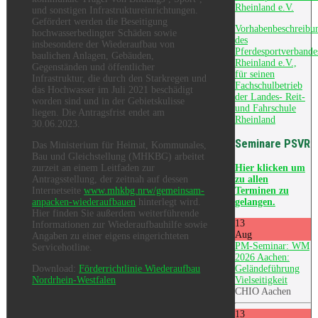
Rheinland e.V.
und sonstigen Infrastruktureinrichtungen.
Gefördert werden die Beseitigung
Vorhabenbeschreibu
hochwasserbedingter Schäden sowie
des
insbesondere der Wiederaufbau von
Pferdesportverbande
baulichen Anlagen, Gebäuden,
Rheinland e.V.,
Gegenständen und öffentlicher
für seinen
Infrastruktur, die durch den Starkregen und
Fachschulbetrieb
das Hochwasser im Juli 2021 beschädigt
der Landes- Reit-
worden sind und in der Gebietskulisse
und Fahrschule
liegen. Die Antragsfrist endet am
Rheinland
30.06.2023.
Seminare PSVR
Das Ministerium für Heimat, Kommunales,
Bau und Gleichstellung (MHKBG) arbeitet
Hier
klicken um
zurzeit an einem Leitfaden zur
zu allen
Antragsstellung, der zeitnah auf dessen
Terminen zu
Internetseite
www.mhkbg.nrw/gemeinsam-
gelangen.
anpacken-wiederaufbauen
hinterlegt wird.
Hier finden Sie außerdem weiterführende
13
Informationen zur Wiederaufbauhilfe sowie
Aug
Angaben zu einer eigens eingerichteten
PM-Seminar: WM
Servicehotline.
2026 Aachen:
Geländeführung
Download:
Förderrichtlinie Wiederaufbau
Vielseitigkeit
Nordrhein-Westfalen
CHIO Aachen
13