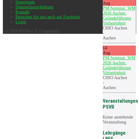
Impressum
Aug
Datenschutzerklärung
PM-Seminar: WM
Kontakt
2026 Aachen:
Besuchen Sie uns auch auf Facebook
Geländeführung
Login
Vielseitigkeit
CHIO Aachen
(c) 2016 PSVR e.V. Langenfeld
-
Aachen
14
Aug
PM-Seminar: WM
2026 Aachen:
Geländeführung
Vielseitigkeit
CHIO Aachen
-
Aachen
Veranstaltungen
PSVR
Keine anstehende
Veranstaltung
Lehrgänge
LRFS