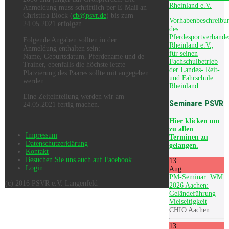
Rheinland e.V.
Anmeldung muss schriftlich per E-Mail an
Christina Block (
cb@psvr.de
) bis zum
Vorhabenbeschreibu
24.05.2021 erfolgen.
des
Pferdesportverbande
Folgende Angaben sollten in der
Rheinland e.V.,
Anmeldung enthalten sein:
für seinen
Name, Geburtsdatum, Pferdename und de
Fachschulbetrieb
Trainer, ebenfalls die höchste letzte
der Landes- Reit-
Platzierung des Paares sollte mit angegeben
und Fahrschule
werden.
Rheinland
Eine Zeiteinteilung werden wir am
Seminare PSVR
24.05.2021 fertig machen.
Hier
klicken um
zu allen
Impressum
Terminen zu
Datenschutzerklärung
gelangen.
Kontakt
Besuchen Sie uns auch auf Facebook
13
Login
Aug
PM-Seminar: WM
(c) 2016 PSVR e.V. Langenfeld
2026 Aachen:
Geländeführung
Vielseitigkeit
CHIO Aachen
13