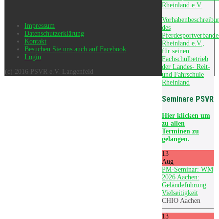
Rheinland e.V.
Vorhabenbeschreibu
Impressum
des
Datenschutzerklärung
Pferdesportverbande
Kontakt
Rheinland e.V.,
Besuchen Sie uns auch auf Facebook
für seinen
Login
Fachschulbetrieb
der Landes- Reit-
(c) 2016 PSVR e.V. Langenfeld
und Fahrschule
Rheinland
Seminare PSVR
Hier
klicken um
zu allen
Terminen zu
gelangen.
13
Aug
PM-Seminar: WM
2026 Aachen:
Geländeführung
Vielseitigkeit
CHIO Aachen
13