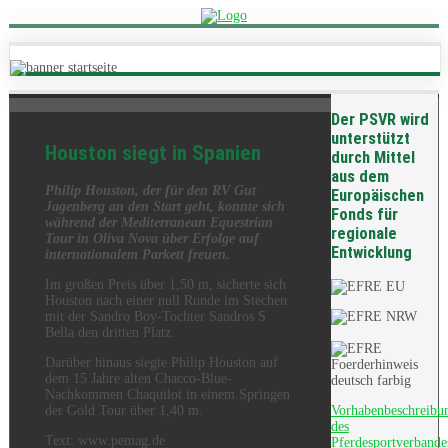
Der PSVR wird
unterstützt
Houston siegt in Spanien
durch Mittel
aus dem
Philip Houston, der für den RV Gut
Europäischen
Jagenberg an den Start geht, konnte sich
Fonds für
während der Mediterranean Equestrian
regionale
Tour in Oliva Nova über Erfolge auf
Entwicklung
internationalem Parkett freuen.
Im großen Preis über 1,50 m, sicherte sich
Houston nach einer null Runde im Stechen
mit der Sandro Boy-Tochter Sandros S
Bella den dritten Platz.
Darüber hinaus siegte Philip Houston auf
dem 15 Jahre alten Chacco-Blue-
Nachkommen Chaquilot in einem Springen
Vorhabenbeschreibu
der Gold Tour über 1,40 m.
des
Text: www.pemag.de
Pferdesportverbande