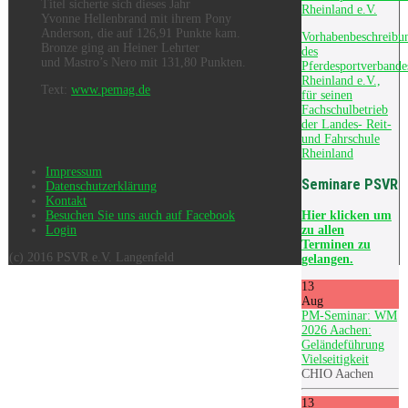
Titel sicherte sich dieses Jahr
Rheinland e.V.
Yvonne Hellenbrand mit ihrem Pony
Anderson, die auf 126,91 Punkte kam.
Vorhabenbeschreibu
Bronze ging an Heiner Lehrter
des
und Mastro’s Nero mit 131,80 Punkten.
Pferdesportverbande
Rheinland e.V.,
Text:
www.pemag.de
für seinen
Fachschulbetrieb
der Landes- Reit-
und Fahrschule
Rheinland
Impressum
Seminare PSVR
Datenschutzerklärung
Kontakt
Hier
klicken um
Besuchen Sie uns auch auf Facebook
zu allen
Login
Terminen zu
(c) 2016 PSVR e.V. Langenfeld
gelangen.
13
Aug
PM-Seminar: WM
2026 Aachen:
Geländeführung
Vielseitigkeit
CHIO Aachen
13