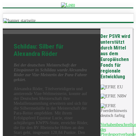
Der PSVR wird
unterstützt
Schildau: Silber für
durch Mittel
Alexandra Röder
aus dem
Europäischen
Fonds für
Bei der deutschen Meisterschaft der
Einspänner in Schildau wurde Alexandra
regionale
Röder zur Vize-Meisterin der Para-Fahrer
Entwicklung
gekürt.
Alexandra Röder, Titelverteidigerin und
amtierende Vize-Weltmeisterin, konnte auf
der Deutschen Meisterschaft ihre
Medaillensammlung erweitern und sich für
die Silbermedaille in der Meisterschaft der
Para-Reiter empfehlen. Mit ihrem
Erfolgspferd Equistar Lucie, einer
achtjährigen KWPN-Stute, erreichte Röder,
Vorhabenbeschreibu
die für den RV Rheinische Höhen an den
des
Start geht, insgesamt 128,84 Punkte. Den
Pferdesportverbande