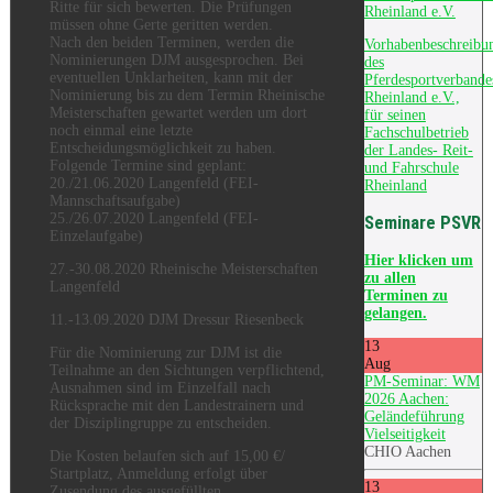
Ritte für sich bewerten. Die Prüfungen
Rheinland e.V.
müssen ohne Gerte geritten werden.
Nach den beiden Terminen, werden die
Vorhabenbeschreibu
Nominierungen DJM ausgesprochen. Bei
des
eventuellen Unklarheiten, kann mit der
Pferdesportverbande
Nominierung bis zu dem Termin Rheinische
Rheinland e.V.,
Meisterschaften gewartet werden um dort
für seinen
noch einmal eine letzte
Fachschulbetrieb
Entscheidungsmöglichkeit zu haben.
der Landes- Reit-
Folgende Termine sind geplant:
und Fahrschule
20./21.06.2020 Langenfeld (FEI-
Rheinland
Mannschaftsaufgabe)
25./26.07.2020 Langenfeld (FEI-
Seminare PSVR
Einzelaufgabe)
Hier
klicken um
27.-30.08.2020 Rheinische Meisterschaften
zu allen
Langenfeld
Terminen zu
gelangen.
11.-13.09.2020 DJM Dressur Riesenbeck
13
Für die Nominierung zur DJM ist die
Aug
Teilnahme an den Sichtungen verpflichtend,
PM-Seminar: WM
Ausnahmen sind im Einzelfall nach
2026 Aachen:
Rücksprache mit den Landestrainern und
Geländeführung
der Disziplingruppe zu entscheiden.
Vielseitigkeit
CHIO Aachen
Die Kosten belaufen sich auf 15,00 €/
Startplatz, Anmeldung erfolgt über
13
Zusendung des ausgefüllten