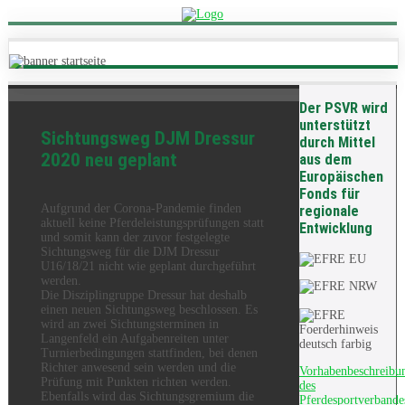
Der PSVR wird
unterstützt
Sichtungsweg DJM Dressur
durch Mittel
2020 neu geplant
aus dem
Europäischen
Fonds für
Aufgrund der Corona-Pandemie finden
regionale
aktuell keine Pferdeleistungsprüfungen statt
Entwicklung
und somit kann der zuvor festgelegte
Sichtungsweg für die DJM Dressur
U16/18/21 nicht wie geplant durchgeführt
werden.
Die Disziplingruppe Dressur hat deshalb
einen neuen Sichtungsweg beschlossen. Es
wird an zwei Sichtungsterminen in
Langenfeld ein Aufgabenreiten unter
Turnierbedingungen stattfinden, bei denen
Richter anwesend sein werden und die
Vorhabenbeschreibu
Prüfung mit Punkten richten werden.
des
Ebenfalls wird das Sichtungsgremium die
Pferdesportverbande