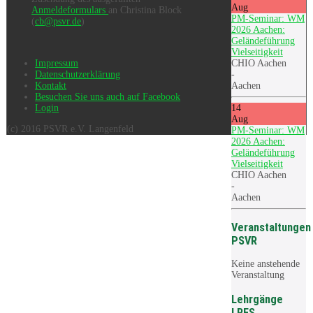
Aug
Anmeldeformulars
an Christina Block
PM-Seminar: WM
(
cb@psvr.de
)
2026 Aachen:
Geländeführung
Vielseitigkeit
CHIO Aachen
Impressum
-
Datenschutzerklärung
Aachen
Kontakt
Besuchen Sie uns auch auf Facebook
14
Login
Aug
(c) 2016 PSVR e.V. Langenfeld
PM-Seminar: WM
2026 Aachen:
Geländeführung
Vielseitigkeit
CHIO Aachen
-
Aachen
Veranstaltungen
PSVR
Keine anstehende
Veranstaltung
Lehrgänge
LRFS