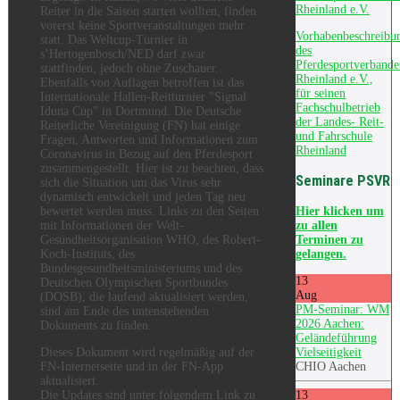
Rheinland e.V.
Reiter in die Saison starten wollten, finden
vorerst keine Sportveranstaltungen mehr
Vorhabenbeschreibu
statt. Das Weltcup-Turnier in
des
s’Hertogenbosch/NED darf zwar
Pferdesportverbande
stattfinden, jedoch ohne Zuschauer.
Rheinland e.V.,
Ebenfalls von Auflagen betroffen ist das
für seinen
Internationale Hallen-Reitturnier "Signal
Fachschulbetrieb
Iduna Cup" in Dortmund. Die Deutsche
der Landes- Reit-
Reiterliche Vereinigung (FN) hat einige
und Fahrschule
Fragen, Antworten und Informationen zum
Rheinland
Coronavirus in Bezug auf den Pferdesport
zusammengestellt. Hier ist zu beachten, dass
Seminare PSVR
sich die Situation um das Virus sehr
dynamisch entwickelt und jeden Tag neu
Hier
klicken um
bewertet werden muss. Links zu den Seiten
zu allen
mit Informationen der Welt-
Terminen zu
Gesundheitsorganisation WHO, des Robert-
gelangen.
Koch-Instituts, des
Bundesgesundheitsministeriums und des
13
Deutschen Olympischen Sportbundes
Aug
(DOSB), die laufend aktualisiert werden,
PM-Seminar: WM
sind am Ende des untenstehenden
2026 Aachen:
Dokuments zu finden.
Geländeführung
Vielseitigkeit
Dieses Dokument wird regelmäßig auf der
CHIO Aachen
FN-Internetseite und in der FN-App
aktualisiert.
13
Die Updates sind unter folgendem Link zu