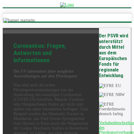
Der PSVR wird
unterstützt
Coronavirus: Fragen,
durch Mittel
Antworten und
aus dem
Europäischen
Informationen
Fonds für
regionale
Die FN informiert über mögliche
Entwicklung
Auswirkungen auf den Pferdesport
Nun sind auch die ersten
Pferdesportveranstaltungen von der
Ausbreitung des neuartigen Coronavirus
(COVID-19) betroffen. Manche Turniere
oder Hengstschauen finden gar nicht statt,
andere nur unter besonderen Auflagen. Zum
Beispiel wurden das Maimarkt-Turnier in
Mannheim, das Fünf-Sterne-Springturnier
Vorhabenbeschreibu
Saut Hermes in Paris sowie die Hengstschau
des
der Ludger Beerbaum Stables in Riesenbeck
Pferdesportverbande
abgesagt. In Italien, wo viele deutsche