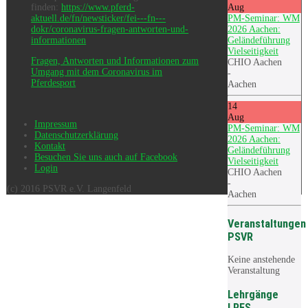
Aug
finden:
https://www.pferd-
PM-Seminar: WM
aktuell.de/fn/newsticker/fei---fn---
2026 Aachen:
dokr/coronavirus-fragen-antworten-und-
Geländeführung
informationen
Vielseitigkeit
Fragen, Antworten und Informationen zum
CHIO Aachen
Umgang mit dem Coronavirus im
-
Pferdesport
Aachen
14
Aug
Impressum
PM-Seminar: WM
Datenschutzerklärung
2026 Aachen:
Kontakt
Geländeführung
Besuchen Sie uns auch auf Facebook
Vielseitigkeit
Login
CHIO Aachen
-
(c) 2016 PSVR e.V. Langenfeld
Aachen
Veranstaltungen
PSVR
Keine anstehende
Veranstaltung
Lehrgänge
LRFS