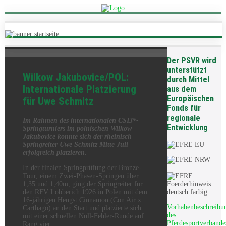
Der PSVR wird
unterstützt
Wilkow Jakubovice/POL:
durch Mittel
Internationale Platzierung
aus dem
Europäischen
für Uwe Schmitz
Fonds für
regionale
Im Rahmen des internationalen CSI3*-
Entwicklung
Springturniers im polnischen Wilkow
Jakubovice konnte sich der rheinisch
Springreiter Uwe Schmitz Mitte Juli
erfolgreich platzieren.
In der finalen Springprüfung der Bronze-
Tour, einem Zwei-Phasen-Springen über
1,35 und 1,40m, ging der Springreiter für
den RFV Lobberich 1926 in Polen mit dem
16-jährigen Hengst Cinnamon (Con Air x
Vorhabenbeschreibu
Carthago) an den Start und platzierte sich
des
mit einer schnellen Null-Fehler-Runde auf
Pferdesportverbande
Rang vier.