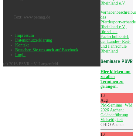
Rheinland e.V.
Vorhabenbeschreibu
des
Text: www.pemag.de
Pferdesportverbande
Rheinland e.V.,
für seinen
Impressum
Fachschulbetrieb
Datenschutzerklärung
der Landes- Reit-
Kontakt
und Fahrschule
Besuchen Sie uns auch auf Facebook
Rheinland
Login
Seminare PSVR
(c) 2016 PSVR e.V. Langenfeld
Hier
klicken um
zu allen
Terminen zu
gelangen.
13
Aug
PM-Seminar: WM
2026 Aachen:
Geländeführung
Vielseitigkeit
CHIO Aachen
13