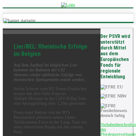
Der PSVR wird
unterstützt
Lier/BEL: Rheinische Erfolge
durch Mittel
im Belgien
aus dem
Europäischen
Fonds für
Auf dem
Azelhof
im belgischen Lier
konnten im Rahmen der CSI
regionale
Veterans wieder zahlreiche Erfolge von
Entwicklung
rheinischen Springreitern erzielt werden.
Stefan Schewe vom RV
Enzen
-Euskirchen
konnte mit dem Selle
Francais
Wallach
Morlano
in
der
CSIV-B Big Tour
,
eine Springprüfung über 1,20m
gewinnen
.
Franz-Josef Heitzer von der RTS
Butschenhof
pilotierte seinen
Ukato
-
Nachkommen Extra in der Large Tour mit
Vorhabenbeschreibu
einer fehlerfreien Runde auf den vierten
des
Platz.
Pferdesportverbande