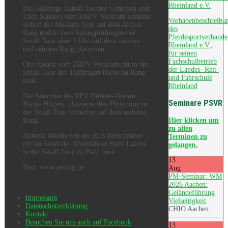
Rheinland e.V.
D
ie 14jährige
Catoki
-Tochter
Comtessa
und
Theo Sanders vom
ZRFV Wickrath konnten
Vorhabenbeschreibu
sich in der Medium Tour auf dem dritten
des
Rang und in zwei Springprüfungen der
Pferdesportverbande
Small Tour über 1,10m auf dem zweiten
Rheinland e.V.,
und zehnten Rang platzieren.
für seinen
Fachschulbetrieb
Otto Quack
vom
ZRFV Wickrath ritt in der
der Landes- Reit-
Small Tour den 16jährigen Baron zu Rang
und Fahrschule
neun
.
Rheinland
Die Amazone des RFV
Dülken
-Viersen,
Seminare PSVR
Hanne Hilgers, platzierte ihre Florentine in
der Small Tour fehlerfrei auf dem sechsten
Hier
klicken um
Rang
.
zu allen
Antonia Jakobs von der RTS
Butschenhof
Terminen zu
ritt im Sattel der Rheinländer Stute
Laryna
gelangen.
in der Small Tour zu Platz neun.
13
Text: www.pemag.de
Aug
PM-Seminar: WM
2026 Aachen:
Geländeführung
Impressum
Vielseitigkeit
Datenschutzerklärung
CHIO Aachen
Kontakt
Besuchen Sie uns auch auf Facebook
13