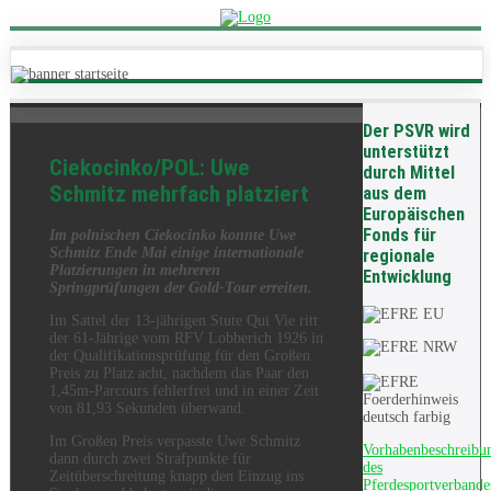
Der PSVR wird
unterstützt
Ciekocinko/POL: Uwe
durch Mittel
Schmitz mehrfach platziert
aus dem
Europäischen
Fonds für
Im polnischen Ciekocinko konnte Uwe
Schmitz Ende Mai einige internationale
regionale
Platzierungen in mehreren
Entwicklung
Springprüfungen der Gold-Tour erreiten.
Im Sattel der 13-jährigen Stute Qui Vie ritt
der 61-Jährige vom RFV Lobberich 1926 in
der Qualifikationsprüfung für den Großen
Preis zu Platz acht, nachdem das Paar den
1,45m-Parcours fehlerfrei und in einer Zeit
von 81,93 Sekunden überwand.
Im Großen Preis verpasste Uwe Schmitz
Vorhabenbeschreibu
dann durch zwei Strafpunkte für
des
Zeitüberschreitung knapp den Einzug ins
Pferdesportverbande