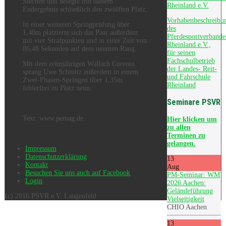
Stechen und belegte mit diesem
Rheinland e.V.
Endergebnis schließlich den zwölften Platz.
Vorhabenbeschreibu
In einer weiteren Springprüfung über
des
1,40m platzierte sich das Paar außerdem
Pferdesportverbande
mit vier Strafpunkten und in einer Zeit von
Rheinland e.V.,
86,48 Sekunden auf dem neunten Rang.
für seinen
Fachschulbetrieb
Mit dem zehnjährigen Wallach Corento
der Landes- Reit-
sprang Uwe Schmitz außerdem in einem
und Fahrschule
Zwei-Phasen-Springen über 1,35m
Rheinland
fehlerfrei zu Platz neun.
Seminare PSVR
Text: www.pemag.de
Hier
klicken um
zu allen
Terminen zu
gelangen.
Impressum
Datenschutzerklärung
13
Kontakt
Aug
Besuchen Sie uns auch auf Facebook
PM-Seminar: WM
Login
2026 Aachen:
Geländeführung
(c) 2016 PSVR e.V. Langenfeld
Vielseitigkeit
CHIO Aachen
13