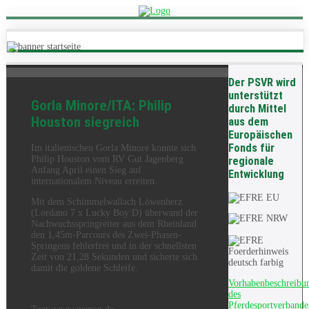
Der PSVR wird
unterstützt
Gorla Minore/ITA: Philip
durch Mittel
Houston siegreich
aus dem
Europäischen
Fonds für
Im italienischen Gorla Minore konnte sich
Philip Houston vom RV Gut Jagenberg
regionale
Anfang April einen Sieg auf
Entwicklung
internationalem Niveau erreiten.
Mit dem Schimmelwallach Löwenherz
(Lordano 7 x Lucky Boy D) überwand der
Nachwuchsspringreiter aus dem Rheinland
den 1,45m-Parcours des Zwei-Phasen-
Springens fehlerfrei und in der schnellsten
Zeit von 21,28 Sekunden und sicherte sich
damit die goldene Schleife.
Vorhabenbeschreibu
des
Pferdesportverbande