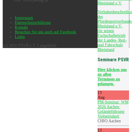
Text: www.pemag.de
Rheinland e.V.
Vorhabenbeschreibu
des
Impressum
Pferdesportverbande
Datenschutzerklärung
Rheinland e.V.,
Kontakt
für seinen
Besuchen Sie uns auch auf Facebook
Fachschulbetrieb
Login
der Landes- Reit-
und Fahrschule
(c) 2016 PSVR e.V. Langenfeld
Rheinland
Seminare PSVR
Hier
klicken um
zu allen
Terminen zu
gelangen.
13
Aug
PM-Seminar: WM
2026 Aachen:
Geländeführung
Vielseitigkeit
CHIO Aachen
13