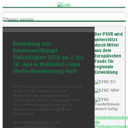
Der PSVR wird
unterstützt
Bewerbung zum
durch Mittel
Bundeswettkampf
aus dem
Europäischen
Vielseitigkeit 2018 am 7. bis
Fonds für
10. Juni in Wahlsdorf-Liepe
regionale
(Berlin-Brandenburg) läuft
Entwicklung
Der Pferdesportverband Rheinland möchte
in diesem Jahr wieder eine starke
Mannschaft zum Bundeswettkampf
Vielseitigkeit schicken. Ausgetragen wird
diese Veranstaltung in diesem Jahr in
Wahlsdorf im Landesverband Berlin-
Brandenburg.
Vorhabenbeschreibu
des
Der Bundeswettkampf ist ein
Pferdesportverbande
Mannschaftswettkampf der