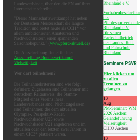
Rheinland e.V.
Landesverbände, über den die FN auf ihrer
Internetseite schreibt:
Vorhabenbeschreibu
des
"Dieser Mannschaftswettkampf hat neben
Pferdesportverbande
der Deutschen Meisterschaft die längste
Rheinland e.V.,
Tradition und bietet heute als CCI1* vor
für seinen
allem ambitionierten Amateuren und
Fachschulbetrieb
Nachwuchsreitern einen spannenden
der Landes- Reit-
Saisonhöhepunkt." (
www.pferd-aktuell.de
)
und Fahrschule
Rheinland
Die Ausschreibung findet ihr hier:
Ausschreibung Bundeswettkampf
Vielseitigkeit
Seminare PSVR
Wer darf teilnehmen?
Hier
klicken um
zu allen
Terminen zu
Die Teilnahmekriterien sind wie folgt
gelangen.
definiert: Zugelassen sind Teilnehmer mit
deutschem Reitausweis, die Stamm-
13
Mitglied eines Vereins ihres
Aug
Landesverbandes sind. Nicht zugelassen
PM-Seminar: WM
sind Teilnehmer, die dem aktuellen
2026 Aachen:
Olympia-, Perspektiv-Kader,
Geländeführung
Nachwuchskader U25 sowie
Vielseitigkeit
Nachwuchskader U21 angehören und im
CHIO Aachen
aktuellen oder den letzten zwei Jahren in
einem CIC3* platziert waren.
13