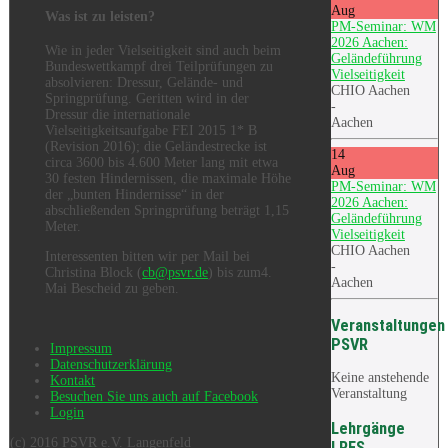
Aug
Was ist zu leisten?
PM-Seminar: WM
2026 Aachen:
Wie in jeder Vielseitigkeit sind auch beim
Geländeführung
Bundeswettkampf drei Teilprüfungen zu
Vielseitigkeit
absolvieren: Dressur, Gelände- und
CHIO Aachen
Springprüfung. Geritten wird in der
-
Dressur die internationale
Aachen
Vielseitigkeitsaufgabe FEI 2015 1* B
(Revision 2016); die Geländestrecke ist
14
circa 3600 bis 4.600 Meter lang mit etwa
Aug
30 festen Hindernissen, die maximale Höhe
PM-Seminar: WM
der „bunten Hindernisse“ in der
2026 Aachen:
abschließenden Springprüfung beträgt 1,15
Geländeführung
Meter.
Vielseitigkeit
CHIO Aachen
Interessenten bitten wir per Mail bei
-
Christina Block (
cb@psvr.de
) bis zum4.
Aachen
Mai Bescheid zu geben.
Veranstaltungen
PSVR
Impressum
Datenschutzerklärung
Keine anstehende
Kontakt
Veranstaltung
Besuchen Sie uns auch auf Facebook
Login
Lehrgänge
(c) 2016 PSVR e.V. Langenfeld
LRFS