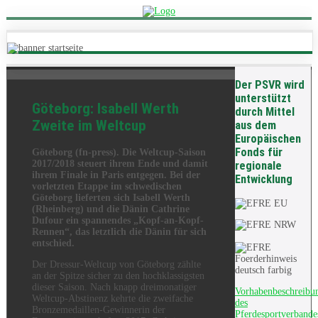
Der PSVR wird
unterstützt
Göteborg: Isabell Werth
durch Mittel
Zweite im Weltcup
aus dem
Europäischen
Fonds für
Göteborg (fn-press). Die Weltcup-Saison
2017/2018 steuert ihrem Ende und damit
regionale
ihrem Finale in Paris entgegen. Bei der
Entwicklung
vorletzten Etappe im schwedischen
Göteborg lieferten sich Isabell Werth
(Rheinberg) und die Dänin Cathrine
Dufour ein spannendes „Kopf-an-Kopf-
Rennen“, das letztlich die Dänin für sich
entschied.
Der Dressur-Weltcup von Göteborg zählte
an der Spitze sicher zu den hochklassigsten
dieser Saison. Nach knapp dreimonatiger
Vorhabenbeschreibu
Weltcup-Abstinenz kehrte die zweifache
des
Bronzemedaillen-Gewinnerin der
Pferdesportverbande