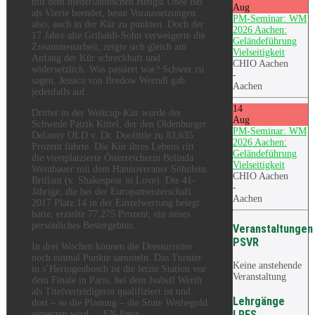
mit dem niederländischen Hengst Unee BB
Aug
als Vierte beendet, beste Voraussetzungen
PM-Seminar: WM
also, auch in der Kür zu punkten. Doch der
2026 Aachen:
17 Jahre alte Gribaldi-Sohn verweigerte die
Geländeführung
Zusammenarbeit, zeigte sich gleich am
Vielseitigkeit
Anfang der Kür schreckhaft und
CHIO Aachen
widersetzlich. Was passiert war? Schwer zu
-
sagen, Jessica von Bredow Werndl gab
Aachen
jedenfalls auf.
14
Dritter in der Weltcup-Kür wurde der
Aug
Schwede Patrik Kittel, der den Oldenburger
PM-Seminar: WM
Delauny OLD v. Dr. Doolittle zu 83,635
2026 Aachen:
Prozent führte. Die Kür ihres Lebens ritt
Geländeführung
die viertplatzierte Österreicherin Belinda
Vielseitigkeit
Weinbauer mit dem Hannoveraner Söhnlein
CHIO Aachen
Brillant (v. Shakespear in Love). Die 41-
-
Jährige, die bei der Europameisterschaft
Aachen
2017 Platz 14 in der Einzelwertung belegt
hatte, erzielte 77,275 Prozent, ein neues
persönliches Bestergebnis.
Veranstaltungen
PSVR
In drei Wochen können die Dressurreiter
noch einmal Punkte sammeln. Das Turnier
Keine anstehende
in s’Hertogenbosch ist die letzte Station vor
Veranstaltung
dem Finale in Paris, bei dem Isabell Werth
als Titelverteidigerin qualifiziert ist und
Lehrgänge
dort – so die Planung – die Stute Weihegold
LRFS
einsetzen wird.
FN-Press