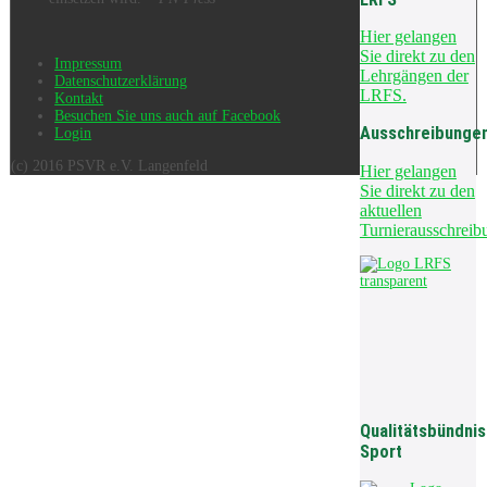
Hier gelangen
Sie direkt zu den
Impressum
Lehrgängen der
Datenschutzerklärung
LRFS.
Kontakt
Besuchen Sie uns auch auf Facebook
Ausschreibunge
Login
(c) 2016 PSVR e.V. Langenfeld
Hier gelangen
Sie direkt zu den
aktuellen
Turnierausschreib
Qualitätsbündnis
Sport