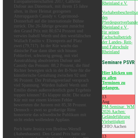
Europameisterschaften 2017, Cathrine
Rheinland e.V.
Dufour aus Dänemark, mit ihrem 15 Jahre
alten, in ihrer Heimat gezogenen
Vorhabenbeschreibu
Atterupgaards Cassidy v. Caprimond-
des
Donnerhall auf die internationale Bühne
Pferdesportverbande
zurück. Die 26-Jährige gewann zunächst
Rheinland e.V.,
den Grand Prix mit 80,674 Prozent und
für seinen
verwies Isabell Werth und den westfälischen
Fachschulbetrieb
Wallach Emilio v. Ehrenpreis auf Platz
der Landes- Reit-
zwei (79,717). In der Kür wuchs das
und Fahrschule
dänische Paar dann über sich hinaus:
Rheinland
Fehlerfrei, schwierig genug, mit viel
Ausstrahlung absolvierten Dufour und
Seminare PSVR
Cassidy das Pensum: 88,2 Prozent, die fünf
Richter bewegten sich in der B-Note für die
Hier
klicken um
künstlerische Gestaltung zwischen 92 und
zu allen
96 Prozent. Der Prüfungsverlauf versprach
Terminen zu
viel Spannung. Würden Isabell Werth und
gelangen.
Emilio dieses außerordentlich gute Ergebnis
toppen können? Es klappte nicht. Die starke
13
Kür mit nur einem kleinen Fehler
Aug
bewerteten die Juroren mit 85,38 Prozent.
PM-Seminar: WM
Dennoch – zwei so großartige Ritte
2026 Aachen:
honorierte das schwedische Publikum mit
Geländeführung
nicht enden wollendem Applaus.
Vielseitigkeit
CHIO Aachen
Pech hatte Jessica von Bredow-Werndl
(Aubenhausen). Den Grand Prix hatte sie
13