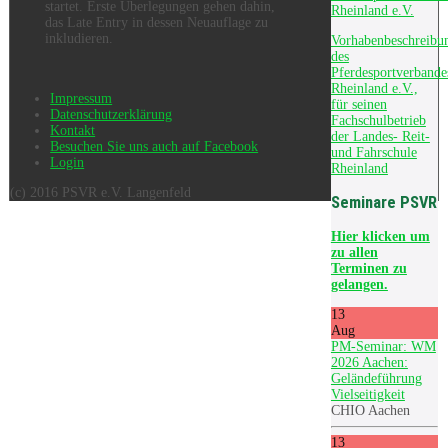
startet. Erste Überlegungen gehen dahin,
Rheinland e.V.
das Late Entry in dessen Neuauflage zu
inkludieren.
Vorhabenbeschreibu
des
Pferdesportverbande
Rheinland e.V.,
Impressum
für seinen
Datenschutzerklärung
Fachschulbetrieb
Kontakt
der Landes- Reit-
Besuchen Sie uns auch auf Facebook
und Fahrschule
Login
Rheinland
(c) 2016 PSVR e.V. Langenfeld
Seminare PSVR
Hier
klicken um
zu allen
Terminen zu
gelangen.
13
Aug
PM-Seminar: WM
2026 Aachen:
Geländeführung
Vielseitigkeit
CHIO Aachen
13