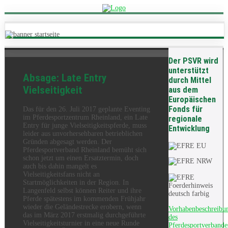
Der PSVR wird
unterstützt
Absage: Late Entry
durch Mittel
Vielseitigkeit
aus dem
Europäischen
Fonds für
Das für den 26. Juli 2017 geplante Eventing
im Pferdesportzentrum Rheinland, ein Late
regionale
Entry für junge Vielseitigkeitspferde, muss
Entwicklung
leider aus unvorhersehbaren betrieblichen
Gründen abgesagt werden. Der
Pferdesportverband Rheinland bemüht sich
schon jetzt um einen Ersatztermin, doch
auch bis dahin mangelt es
Vielseitigkeitsfans nicht an
Startmöglichkeiten in der Region. In
Langenfeld selbst können Reiter und ihre
Pferde spätestens im kommenden Frühjahr
wieder die Geländestrecke erobern, wenn
Vorhabenbeschreibu
das im März 2017 erstmalig durchgeführte
des
Vielseitigkeitsturnier in eine neue Runde
Pferdesportverbande