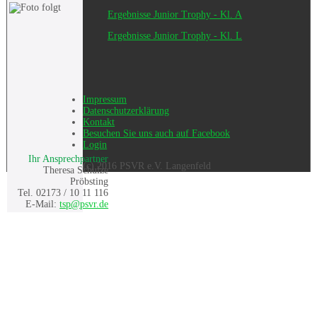
Ergebnisse Junior Trophy - Kl. A
Ergebnisse Junior Trophy - Kl. L
Impressum
Datenschutzerklärung
Kontakt
Besuchen Sie uns auch auf Facebook
Login
Ihr Ansprechpartner
(c) 2016 PSVR e.V. Langenfeld
Theresa Schulze
Pröbsting
Tel. 02173 / 10 11 116
E-Mail:
tsp@psvr.de