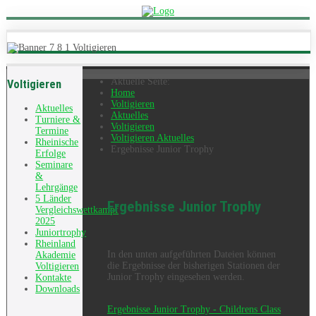
Aktuelle Seite:
Voltigieren
Home
Voltigieren
Aktuelles
Aktuelles
Turniere &
Voltigieren
Termine
Voltigieren Aktuelles
Rheinische
Ergebnisse Junior Trophy
Erfolge
Seminare
&
Lehrgänge
5 Länder
Ergebnisse Junior Trophy
Vergleichswettkampf
2025
Juniortrophy
Rheinland
In den unten aufgeführten Dateien können
Akademie
die Ergebnisse der bisherigen Stationen der
Voltigieren
Junior Trophy eingesehen werden.
Kontakte
Downloads
Ergebnisse Junior Trophy - Childrens Class